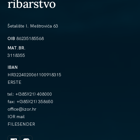
ribarstvo
Šetalište I. Meštrovića 63
OIB
86235185568
MAT.BR.
3118355
IBAN
HR3224020061100918315
ERSTE
tel:
+(385)(21) 408000
fax:
+(385)(21) 358650
office@izor.hr
IOR mail
FILESENDER