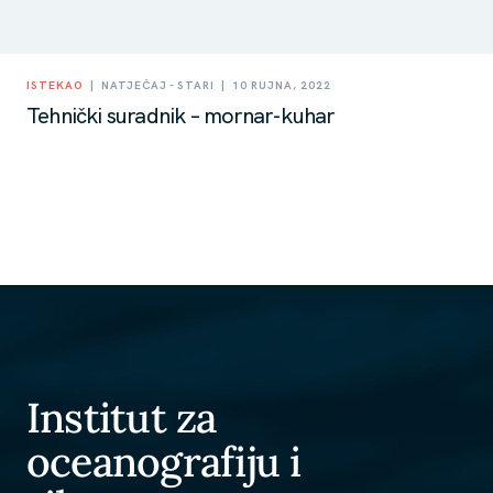
|
|
ISTEKAO
NATJEČAJ - STARI
10 RUJNA, 2022
Tehnički suradnik – mornar-kuhar
Institut za
oceanografiju i