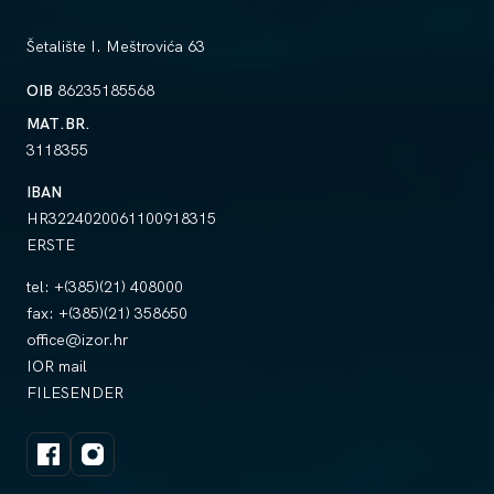
Šetalište I. Meštrovića 63
OIB
86235185568
MAT.BR.
3118355
IBAN
HR3224020061100918315
ERSTE
tel:
+(385)(21) 408000
fax:
+(385)(21) 358650
office@izor.hr
IOR mail
FILESENDER