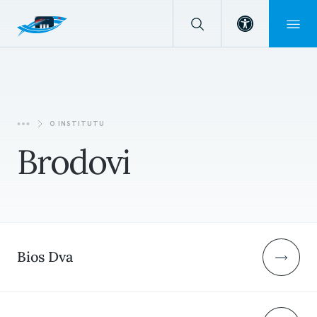
Open toolba
O INSTITUTU
Brodovi
Bios Dva