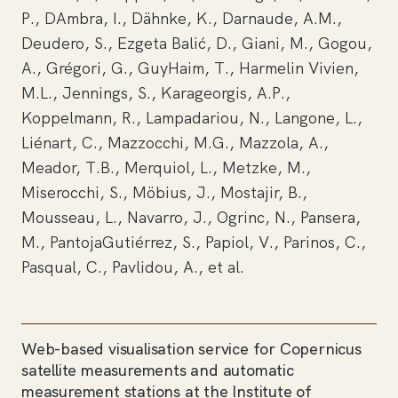
P., DAmbra, I., Dähnke, K., Darnaude, A.M.,
Deudero, S., Ezgeta Balić, D., Giani, M., Gogou,
A., Grégori, G., GuyHaim, T., Harmelin Vivien,
M.L., Jennings, S., Karageorgis, A.P.,
Koppelmann, R., Lampadariou, N., Langone, L.,
Liénart, C., Mazzocchi, M.G., Mazzola, A.,
Meador, T.B., Merquiol, L., Metzke, M.,
Miserocchi, S., Möbius, J., Mostajir, B.,
Mousseau, L., Navarro, J., Ogrinc, N., Pansera,
M., PantojaGutiérrez, S., Papiol, V., Parinos, C.,
Pasqual, C., Pavlidou, A., et al.
Web-based visualisation service for Copernicus
satellite measurements and automatic
measurement stations at the Institute of