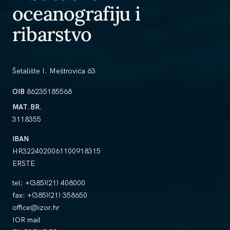
oceanografiju i
ribarstvo
Šetalište I. Meštrovića 63
OIB
86235185568
MAT.BR.
3118355
IBAN
HR3224020061100918315
ERSTE
tel:
+(385)(21) 408000
fax:
+(385)(21) 358650
office@izor.hr
IOR mail