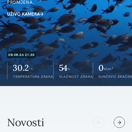
PROMJENA.
UŽIVO KAMERA
08.08.26 21:30
30.2
54
0
2
°C
%
W/m
TEMPERATURA ZRAKA
VLAŽNOST ZRAKA
SUNČEVO ZRAČEN
Novosti