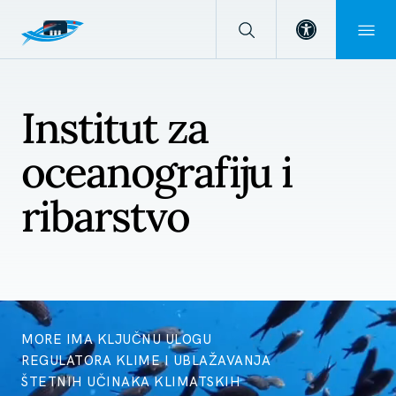
Open toolba
Institut za
oceanografiju i
ribarstvo
MORE IMA KLJUČNU ULOGU
REGULATORA KLIME I UBLAŽAVANJA
ŠTETNIH UČINAKA KLIMATSKIH