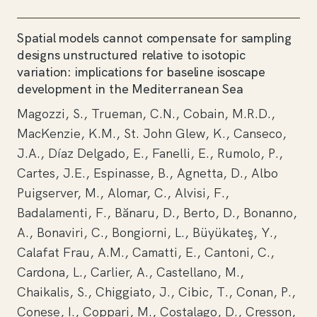
Spatial models cannot compensate for sampling
designs unstructured relative to isotopic
variation: implications for baseline isoscape
development in the Mediterranean Sea
Magozzi, S., Trueman, C.N., Cobain, M.R.D.,
MacKenzie, K.M., St. John Glew, K., Canseco,
J.A., Díaz Delgado, E., Fanelli, E., Rumolo, P.,
Cartes, J.E., Espinasse, B., Agnetta, D., Albo
Puigserver, M., Alomar, C., Alvisi, F.,
Badalamenti, F., Bănaru, D., Berto, D., Bonanno,
A., Bonaviri, C., Bongiorni, L., Büyükateş, Y.,
Calafat Frau, A.M., Camatti, E., Cantoni, C.,
Cardona, L., Carlier, A., Castellano, M.,
Chaikalis, S., Chiggiato, J., Cibic, T., Conan, P.,
Conese, I., Coppari, M., Costalago, D., Cresson,