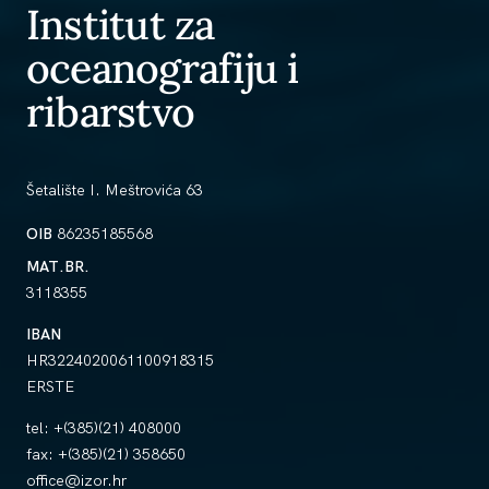
Institut za
oceanografiju i
ribarstvo
Šetalište I. Meštrovića 63
OIB
86235185568
MAT.BR.
3118355
IBAN
HR3224020061100918315
ERSTE
tel:
+(385)(21) 408000
fax:
+(385)(21) 358650
office@izor.hr