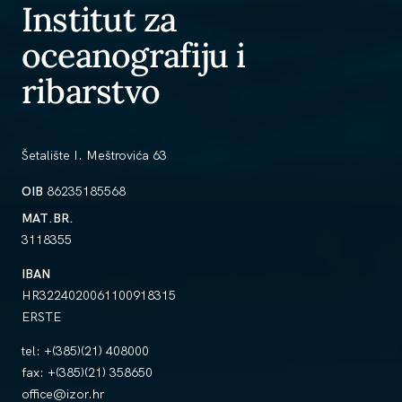
Institut za
oceanografiju i
ribarstvo
Šetalište I. Meštrovića 63
OIB
86235185568
MAT.BR.
3118355
IBAN
HR3224020061100918315
ERSTE
tel:
+(385)(21) 408000
fax:
+(385)(21) 358650
office@izor.hr