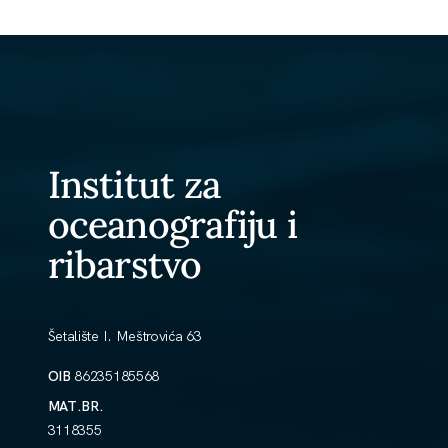
Institut za
oceanografiju i
ribarstvo
Šetalište I. Meštrovića 63
OIB
86235185568
MAT.BR.
3118355