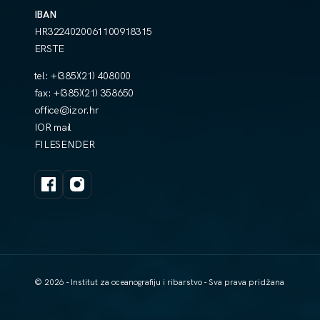
IBAN
HR3224020061100918315
ERSTE
tel:
+(385)(21) 408000
fax:
+(385)(21) 358650
office@izor.hr
IOR mail
FILESENDER
© 2026 - Institut za oceanografiju i ribarstvo - Sva prava pridžana