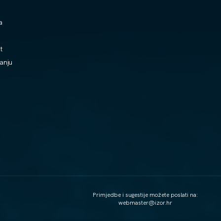
a
t
vanju
Primjedbe i sugestije možete poslati na:
webmaster@izor.hr