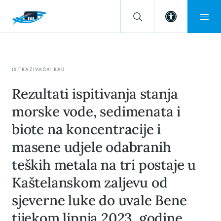
Open toolba
ISTRAŽIVAČKI RAD
Rezultati ispitivanja stanja
morske vode, sedimenata i
biote na koncentracije i
masene udjele odabranih
teških metala na tri postaje u
Kaštelanskom zaljevu od
sjeverne luke do uvale Bene
tijekom lipnja 2023. godine.