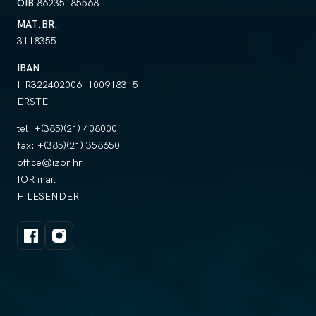
OIB
86235185568
MAT.BR.
3118355
IBAN
HR3224020061100918315
ERSTE
tel:
+(385)(21) 408000
fax:
+(385)(21) 358650
office@izor.hr
IOR mail
FILESENDER