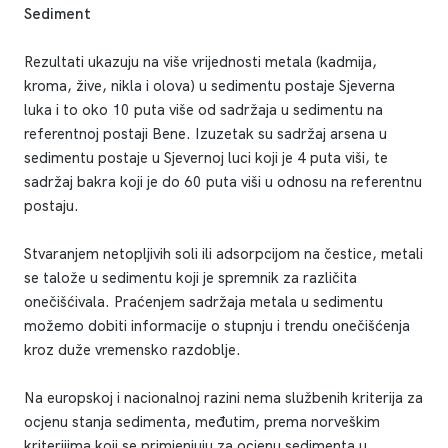
Sediment
Rezultati ukazuju na više vrijednosti metala (kadmija,
kroma, žive, nikla i olova) u sedimentu postaje Sjeverna
luka i to oko 10 puta više od sadržaja u sedimentu na
referentnoj postaji Bene. Izuzetak su sadržaj arsena u
sedimentu postaje u Sjevernoj luci koji je 4 puta viši, te
sadržaj bakra koji je do 60 puta viši u odnosu na referentnu
postaju.
Stvaranjem netopljivih soli ili adsorpcijom na čestice, metali
se talože u sedimentu koji je spremnik za različita
onečišćivala. Praćenjem sadržaja metala u sedimentu
možemo dobiti informacije o stupnju i trendu onečišćenja
kroz duže vremensko razdoblje.
Na europskoj i nacionalnoj razini nema službenih kriterija za
ocjenu stanja sedimenta, međutim, prema norveškim
kriterijima koji se primjenjuju za ocjenu sedimenta u