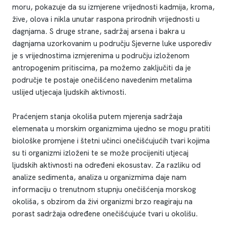
moru, pokazuje da su izmjerene vrijednosti kadmija, kroma,
žive, olova i nikla unutar raspona prirodnih vrijednosti u
dagnjama. S druge strane, sadržaj arsena i bakra u
dagnjama uzorkovanim u području Sjeverne luke usporediv
je s vrijednostima izmjerenima u području izloženom
antropogenim pritiscima, pa možemo zaključiti da je
područje te postaje onečišćeno navedenim metalima
uslijed utjecaja ljudskih aktivnosti.
Praćenjem stanja okoliša putem mjerenja sadržaja
elemenata u morskim organizmima ujedno se mogu pratiti
biološke promjene i štetni učinci onečišćujućih tvari kojima
su ti organizmi izloženi te se može procijeniti utjecaj
ljudskih aktivnosti na određeni ekosustav. Za razliku od
analize sedimenta, analiza u organizmima daje nam
informaciju o trenutnom stupnju onečišćenja morskog
okoliša, s obzirom da živi organizmi brzo reagiraju na
porast sadržaja određene onečišćujuće tvari u okolišu.