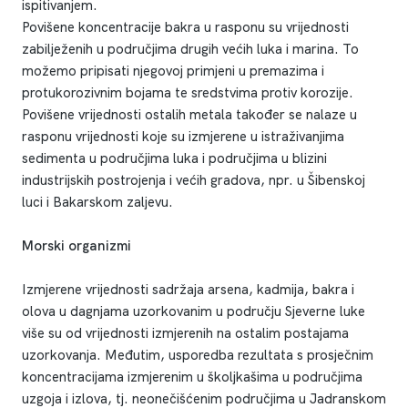
ispitivanjem.
Povišene koncentracije bakra u rasponu su vrijednosti
zabilježenih u područjima drugih većih luka i marina. To
možemo pripisati njegovoj primjeni u premazima i
protukorozivnim bojama te sredstvima protiv korozije.
Povišene vrijednosti ostalih metala također se nalaze u
rasponu vrijednosti koje su izmjerene u istraživanjima
sedimenta u područjima luka i područjima u blizini
industrijskih postrojenja i većih gradova, npr. u Šibenskoj
luci i Bakarskom zaljevu.
Morski organizmi
Izmjerene vrijednosti sadržaja arsena, kadmija, bakra i
olova u dagnjama uzorkovanim u području Sjeverne luke
više su od vrijednosti izmjerenih na ostalim postajama
uzorkovanja. Međutim, usporedba rezultata s prosječnim
koncentracijama izmjerenim u školjkašima u područjima
uzgoja i izlova, tj. neonečišćenim područjima u Jadranskom