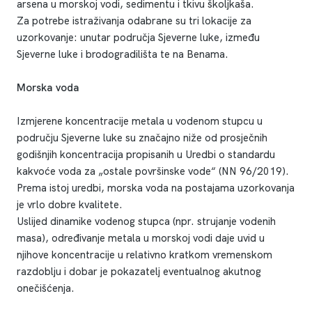
arsena u morskoj vodi, sedimentu i tkivu školjkaša.
Za potrebe istraživanja odabrane su tri lokacije za
uzorkovanje: unutar područja Sjeverne luke, između
Sjeverne luke i brodogradilišta te na Benama.
Morska voda
Izmjerene koncentracije metala u vodenom stupcu u
području Sjeverne luke su značajno niže od prosječnih
godišnjih koncentracija propisanih u Uredbi o standardu
kakvoće voda za „ostale površinske vode“ (NN 96/2019).
Prema istoj uredbi, morska voda na postajama uzorkovanja
je vrlo dobre kvalitete.
Uslijed dinamike vodenog stupca (npr. strujanje vodenih
masa), određivanje metala u morskoj vodi daje uvid u
njihove koncentracije u relativno kratkom vremenskom
razdoblju i dobar je pokazatelj eventualnog akutnog
onečišćenja.