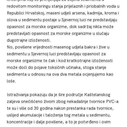
redovitom monitoringu stanja prijelaznih i priobalnih voda u
Republici Hrvatskoj, maseni udjeli arsena, kadmija, kroma i
olova u sedimentu postaje u Sjevernoj luci ne predstavljaju
opasnost za morske organizme, dok sadržaj nikla može
predstavljati opasnost za morske organizme u slučaju
dugotrajne izloženosti.
No, povišene vrijednosti masenog udjela bakra i žive u
sedimentu u Sjevernoj luci predstavljaju opasnost za
morske organizme te čak i kod kratkotrajne izloženosti
može doći do pojave toksičnih učinaka, stoga stanje
sedimenta u odnosu na ova dva metala ocjenjujemo kao
loše.
Istraživanja pokazuju da je šire područje Kaštelanskog
zaljeva onečišćeno živom zbog nekadašnje tvornice PVC-a
te su i više od 30 godina nakon prestanka rada tvornice,
uslijed akumulacije i taloženja tog metala u sedimentu,
koncentracije i dalje povišene, a to je potvrđeno i ovim