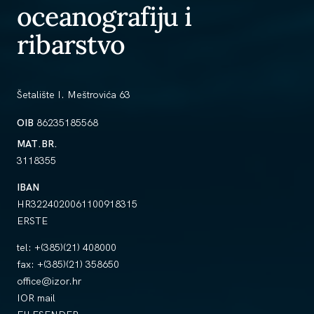
oceanografiju i
ribarstvo
Šetalište I. Meštrovića 63
OIB
86235185568
MAT.BR.
3118355
IBAN
HR3224020061100918315
ERSTE
tel:
+(385)(21) 408000
fax:
+(385)(21) 358650
office@izor.hr
IOR mail