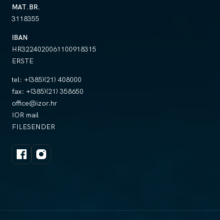
MAT.BR.
3118355
IBAN
HR3224020061100918315
ERSTE
tel:
+(385)(21) 408000
fax:
+(385)(21) 358650
office@izor.hr
IOR mail
FILESENDER