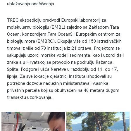
ublažavanja onečišćenja.
TREC ekspediciju predvodi Europski laboratorij za
molekularnu biologiju (EMBL) zajedno sa Zakladom Tara
Ocean, konzorcijem Tara OceanS i Europskim centrom za
biologiju mora (EMBRC). Okuplja više od 150 istraživačkih
timova iz više od 70 institucija iz 21 države. Projektom se
sakupljaju uzorci morske vode i sedimenta, kao i uzorci tla i
zraka a u Hrvatskoj se provodio na području Ražanca,
Splita, Podgore i ušća Neretve u razdoblju od 11. do 17.
lipnja. Za sve lokacije djelatnici Instituta ishodovali su
potrebne dozvole nadležnih ministarstava i vlasnika
privatnih parcela koji su obuhvaćeni na 40 metara dugom
transektu uzorkovanja.