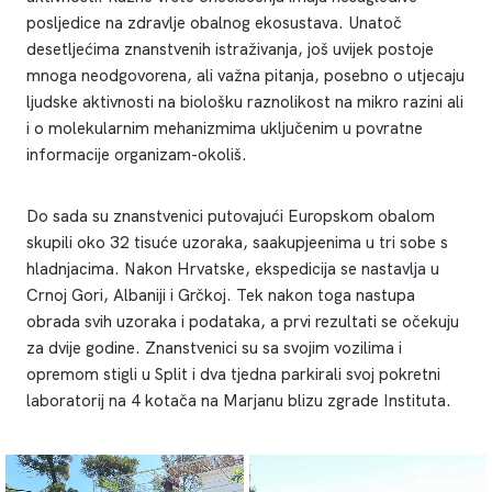
posljedice na zdravlje obalnog ekosustava. Unatoč
desetljećima znanstvenih istraživanja, još uvijek postoje
mnoga neodgovorena, ali važna pitanja, posebno o utjecaju
ljudske aktivnosti na biološku raznolikost na mikro razini ali
i o molekularnim mehanizmima uključenim u povratne
informacije organizam-okoliš.
Do sada su znanstvenici putovajući Europskom obalom
skupili oko 32 tisuće uzoraka, saakupjeenima u tri sobe s
hladnjacima. Nakon Hrvatske, ekspedicija se nastavlja u
Crnoj Gori, Albaniji i Grčkoj. Tek nakon toga nastupa
obrada svih uzoraka i podataka, a prvi rezultati se očekuju
za dvije godine. Znanstvenici su sa svojim vozilima i
opremom stigli u Split i dva tjedna parkirali svoj pokretni
laboratorij na 4 kotača na Marjanu blizu zgrade Instituta.