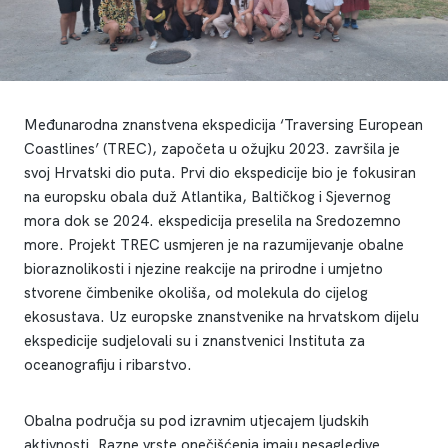
Međunarodna znanstvena ekspedicija ‘Traversing European
Coastlines’ (TREC), započeta u ožujku 2023. završila je
svoj Hrvatski dio puta. Prvi dio ekspedicije bio je fokusiran
na europsku obala duž Atlantika, Baltičkog i Sjevernog
mora dok se 2024. ekspedicija preselila na Sredozemno
more. Projekt TREC usmjeren je na razumijevanje obalne
bioraznolikosti i njezine reakcije na prirodne i umjetno
stvorene čimbenike okoliša, od molekula do cijelog
ekosustava. Uz europske znanstvenike na hrvatskom dijelu
ekspedicije sudjelovali su i znanstvenici Instituta za
oceanografiju i ribarstvo.
Obalna područja su pod izravnim utjecajem ljudskih
aktivnosti. Razne vrste onečišćenja imaju nesagledive