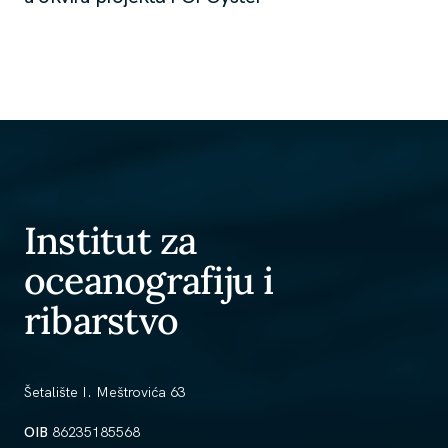
Institut za
oceanografiju i
ribarstvo
Šetalište I. Meštrovića 63
OIB
86235185568