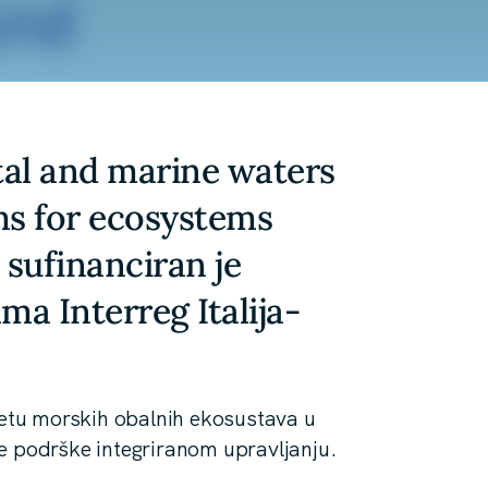
tal and marine waters
ms for ecosystems
sufinanciran je
a Interreg Italija-
itetu morskih obalnih ekosustava u
e podrške integriranom upravljanju.