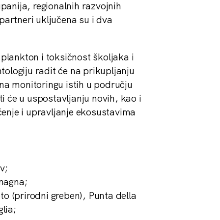
upanija, regionalnih razvojnih
partneri uključena su i dva
 plankton i toksičnost školjaka i
ologiju radit će na prikupljanju
 na monitoringu istih u području
 će u uspostavljanju novih, kao i
ćenje i upravljanje ekosustavima
v;
omagna;
o (prirodni greben), Punta della
lia;