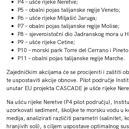
P4 – ušće rijeke Neretve;
P5 – obalni pojas talijanske regije Veneto;
P6 – ušće rijeke Miljašić Jaruga;
P7 – obalni pojas talijanske regije Molise;
P8 – sjeveroistočni dio Jadranskog mora u H
P9 – ušće rijeke Cetine;
P10 – morski park Torre del Cerrano i Pineto
P11 – obalni pojas talijanske regije Marche.
Zajedničkim akcijama će se procijeniti i zaštiti 
te uspostaviti akcije obnove. Pilot područje Insti
unutar EU projekta CASCADE je ušće rijeke Nere
Na ušću rijeke Neretve (P4 pilot području), Institu
uzorkovati sediment, školjke te morsku vodu u k
medija, analizirati različiti parametri (salinitet, 
hranjivih soli), s ciljem uspostave optimalnog su