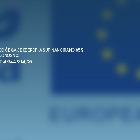
OD ČEGA JE IZ ERDF-A SUFINANCIRANO 85%,
ODNOSNO:
€ 4.944.914,95.