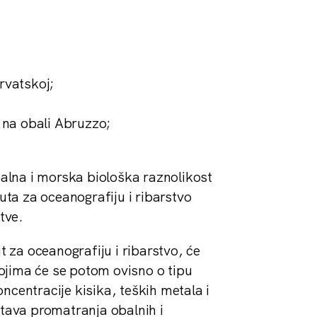
rvatskoj;
 na obali Abruzzo;
obalna i morska biološka raznolikost
tuta za oceanografiju i ribarstvo
tve.
t za oceanografiju i ribarstvo, će
ojima će se potom ovisno o tipu
koncentracije kisika, teških metala i
stava promatranja obalnih i