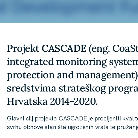
Projekt
CASCADE
(eng. CoaS
integrated monitoring syste
protection and management) 
sredstvima strateškog program
Hrvatska 2014-2020.
Glavni cilj projekta CASCADE je procijeniti kval
svrhu obnove staništa ugroženih vrsta te pružanj