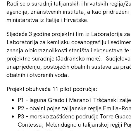
Radi se o suradnji talijanskih i hrvatskih regija/ž
agencija, znanstvenih instituta, a kao pridruženi 
ministarstva iz Italije i Hrvatske.
Sljedeće 3 godine projektni tim iz Laboratorija za
Laboratorija za kemijsku oceanografiju i sediment
znanja o bioraznolikosti staništa i ekosustava te
projektne suradnje (Jadransko more). Sudjelovati
unaprjeđenju, postojećih obalnih sustava za pra
obalnih i otvorenih voda.
Projekt obuhvaća 11 pilot područja:
P1 – laguna Grado i Marano i Tršćanski zalje
P2 – obalni pojas talijanske regije Emilia-R
P3 – morsko zaštićeno područje Torre Guacet
Contessa, Melendugno u talijanskoj regiji Pug