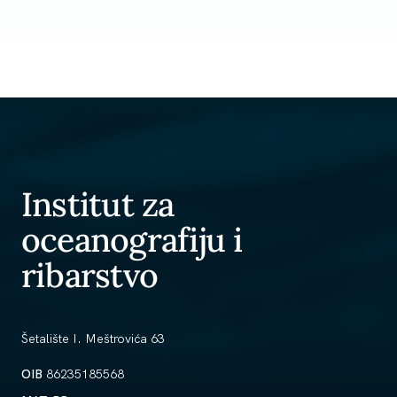
Institut za
oceanografiju i
ribarstvo
Šetalište I. Meštrovića 63
OIB
86235185568