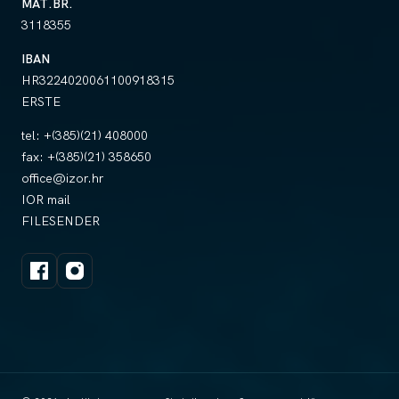
MAT.BR.
3118355
IBAN
HR3224020061100918315
ERSTE
tel:
+(385)(21) 408000
fax:
+(385)(21) 358650
office@izor.hr
IOR mail
FILESENDER