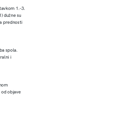
stavkom 1.-3.
1) dužne su
va prednosti
ba spola.
alni i
dnom
 od objave