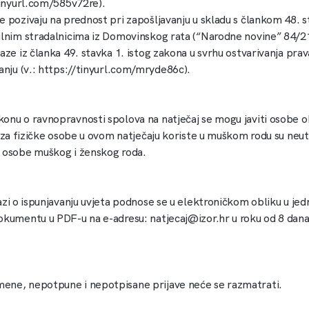
/tinyurl.com/585v72re).
e pozivaju na prednost pri zapošljavanju u skladu s člankom 48. 
ilnim stradalnicima iz Domovinskog rata (“Narodne novine” 84/2
aze iz članka 49. stavka 1. istog zakona u svrhu ostvarivanja pra
anju (v.: https://tinyurl.com/mryde86c).
onu o ravnopravnosti spolova na natječaj se mogu javiti osobe o
e za fizičke osobe u ovom natječaju koriste u muškom rodu su neutr
 osobe muškog i ženskog roda.
kazi o ispunjavanju uvjeta podnose se u elektroničkom obliku u je
okumentu u PDF-u na e-adresu:
natjecaj@izor.hr
u roku od 8 dana
ne, nepotpune i nepotpisane prijave neće se razmatrati.