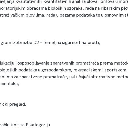
bavljanja kvalitativnih i kvantitativnih analiza ulova i prilova u m
boratorijskim obradama bioloških uzoraka, rada na ribarskim plov
straživačkim plovilima, rada u bazama podataka te u osnovnim st
rogram izobrazbe D2 – Temeljna sigurnost na brodu,
edukaciju i osposobljavanje znanstvenih promatrača prema metodo
 bioloških podataka u gospodarskom, rekreacijskom i sportskom 
kolima za znanstvene promatrače, uključujući alternativne meto
 podataka,
čnički pregled,
zački ispit za B kategoriju.