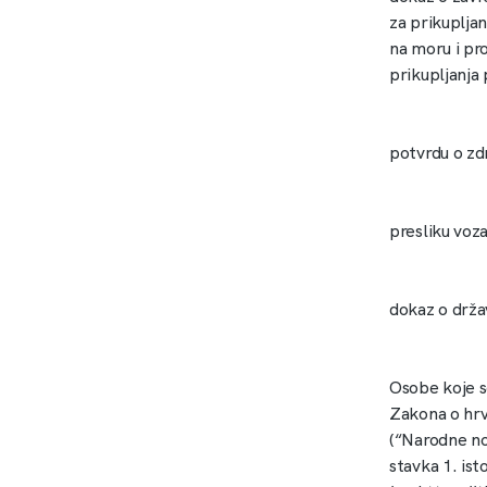
za prikuplja
na moru i pr
prikupljanja
potvrdu o zd
presliku voz
dokaz o drža
Osobe koje s
Zakona o hrv
(“Narodne no
stavka 1. ist