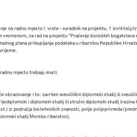
nje na radno mjesto I. vrste – suradnik na projektu, 1 izvršitelj/izv
 vremenom, za rad na projektu “Praćenje bioloških bogatstava
nalnog plana prikupljanja podataka u ribarstvu Republike Hrvat
vrijeme.
 radno mjesto trebaju imati:
će obrazovanje i to: završen sveučilišni diplomski studij ili sveučili
rijediplomski i diplomski studij ili stručni diplomski studij (razin
.1.st.) iz područja biotehničkih znanosti, polje poljoprivreda (pred
iplomski studij Morsko ribarstvo),