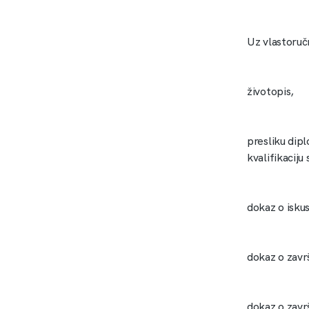
Uz vlastoručn
životopis,
presliku dipl
kvalifikaciju
dokaz o isku
dokaz o zavr
dokaz o zavr