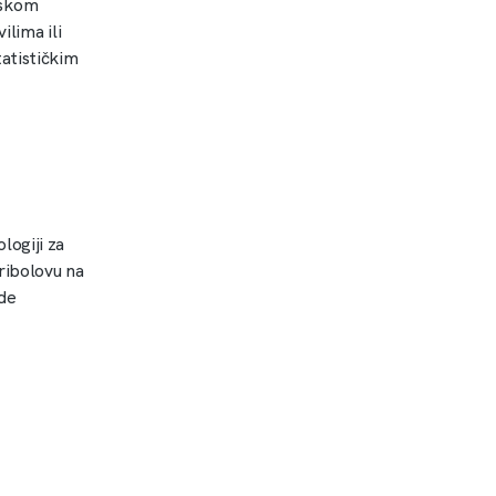
orskom
ilima ili
atističkim
logiji za
ribolovu na
de