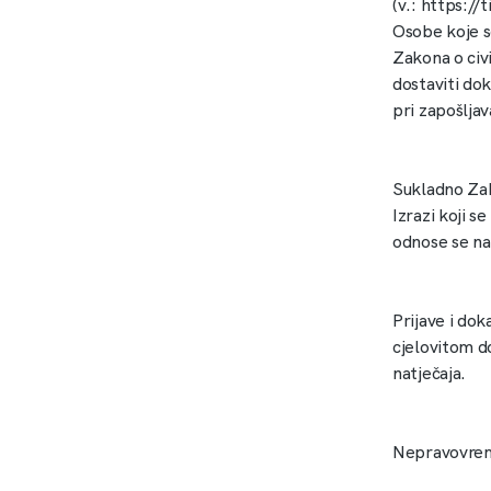
(v.: https:/
Osobe koje s
Zakona o civ
dostaviti dok
pri zapošljav
Sukladno Zak
Izrazi koji s
odnose se na
Prijave i do
cjelovitom d
natječaja.
Nepravovreme