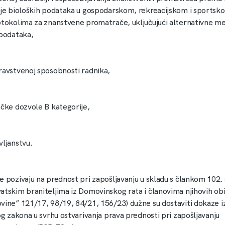
nje bioloških podataka u gospodarskom, rekreacijskom i sportsk
otokolima za znanstvene promatrače, uključujući alternativne m
 podataka,
ravstvenoj sposobnosti radnika,
ačke dozvole B kategorije,
vljanstvu.
e pozivaju na prednost pri zapošljavanju u skladu s člankom 102. 
atskim braniteljima iz Domovinskog rata i članovima njihovih obit
vine” 121/17, 98/19, 84/21, 156/23) dužne su dostaviti dokaze i
og zakona u svrhu ostvarivanja prava prednosti pri zapošljavanju