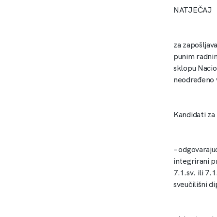
NATJEČAJ
za zapošljava
punim radnim
sklopu Nacio
neodređeno 
Kandidati za
– ­odgovaraju
integrirani p
7.1.sv. ili 7
sveučilišni d