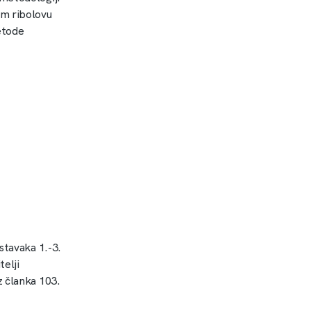
om ribolovu
etode
stavaka 1.-3.
elji
z članka 103.