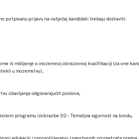
o potpisanu prijavu na natječaj kandidati trebaju dostaviti:
ome ili mišljenje o inozemnoj obrazovnoj kvalifikaciji (za one kand
 stekli u inozemstvu),
stvu obavljanja odgovarajućih poslova,
šenom programu izobrazbe D2 – Temeljna sigurnost na brodu,
šenoj edukaciji i osposobljavanju znanstvenih promatrača prema 