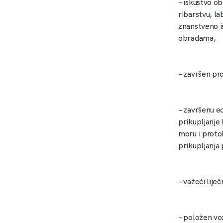
– ­iskustvo o
ribarstvu, la
znanstveno i
obradama,
– ­završen p
– ­završenu 
prikupljanje
moru i proto
prikupljanja
– ­važeći lije
– ­položen vo