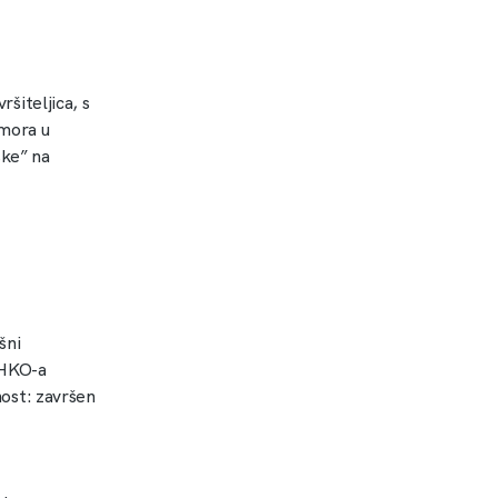
ršiteljica, s
 mora u
ske” na
šni
a HKO-a
nost: završen