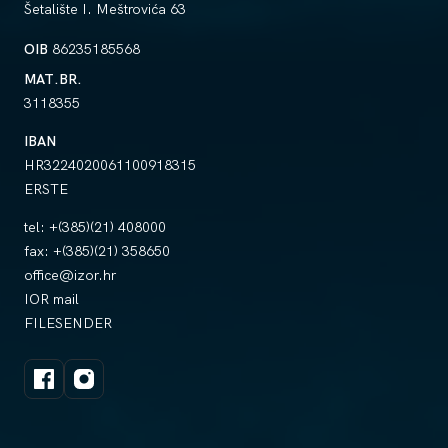
Šetalište I. Meštrovića 63
OIB
86235185568
MAT.BR.
3118355
IBAN
HR3224020061100918315
ERSTE
tel:
+(385)(21) 408000
fax:
+(385)(21) 358650
office@izor.hr
IOR mail
FILESENDER