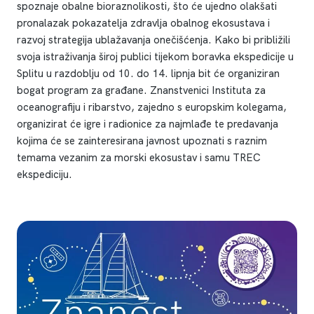
spoznaje obalne bioraznolikosti, što će ujedno olakšati
pronalazak pokazatelja zdravlja obalnog ekosustava i
razvoj strategija ublažavanja onečišćenja. Kako bi približili
svoja istraživanja široj publici tijekom boravka ekspedicije u
Splitu u razdoblju od 10. do 14. lipnja bit će organiziran
bogat program za građane. Znanstvenici Instituta za
oceanografiju i ribarstvo, zajedno s europskim kolegama,
organizirat će igre i radionice za najmlađe te predavanja
kojima će se zainteresirana javnost upoznati s raznim
temama vezanim za morski ekosustav i samu TREC
ekspediciju.