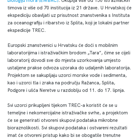
biologiju mora (EMBRC)
. Okuplja više od 150 istraživačkih
timova iz više od 70 institucija iz 21 države. U Hrvatskoj će
ekspediciju obavljati uz prisutnost znanstvenika s Instituta
za oceanografiju i ribarstvo iz Splita, koji je lokalni partner
ekspedicije TREC.
Europski znanstvenici u Hrvatsku će doći s mobilnim
laboratorijima i istraživačkim brodom „Tara“, čime se cijeli
laboratorij dovodi sve do mjesta uzorkovanja umjesto
ustaljene prakse odvoza uzoraka do udaljenih laboratorija.
Projektom se sakupljaju uzorci morske vode i sedimenta,
kao i uzorci tla i zraka na području Ražanca, Splita,
Podgore i ušća Neretve u razdoblju od 11. do 17. lipnja.
Svi uzorci prikupljeni tijekom TREC-a koristit će se u
temeljne i nekomercijalne istraživačke svrhe, a projektom
će se generirati otvoreni skupovi podataka mikrobne
bioraznolikosti. Svi skupovi podataka i ostvareni rezultati
imat će otvoreni pristup kako bi se obogatile trenutne