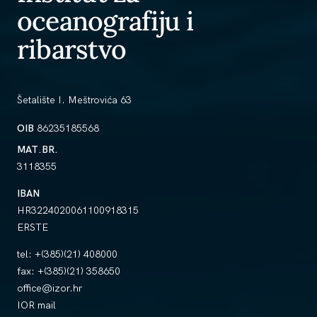
oceanografiju i
ribarstvo
Šetalište I. Meštrovića 63
OIB
86235185568
MAT.BR.
3118355
IBAN
HR3224020061100918315
ERSTE
tel:
+(385)(21) 408000
fax:
+(385)(21) 358650
office@izor.hr
IOR mail