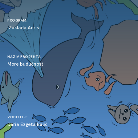
PROGRAM:
Zaklada Adris
NAZIV PROJEKTA:
More budućnosti
VODITELJ:
Daria Ezgeta Balić