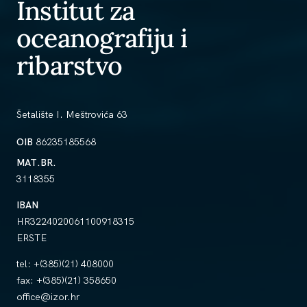
Institut za
oceanografiju i
ribarstvo
Šetalište I. Meštrovića 63
OIB
86235185568
MAT.BR.
3118355
IBAN
HR3224020061100918315
ERSTE
tel:
+(385)(21) 408000
fax:
+(385)(21) 358650
office@izor.hr