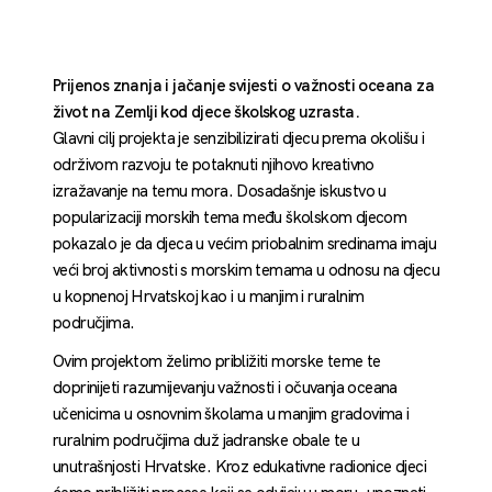
Prijenos znanja i jačanje svijesti o važnosti oceana za
život na Zemlji kod djece školskog uzrasta.
Glavni cilj projekta je senzibilizirati djecu prema okolišu i
održivom razvoju te potaknuti njihovo kreativno
izražavanje na temu mora. Dosadašnje iskustvo u
popularizaciji morskih tema među školskom djecom
pokazalo je da djeca u većim priobalnim sredinama imaju
veći broj aktivnosti s morskim temama u odnosu na djecu
u kopnenoj Hrvatskoj kao i u manjim i ruralnim
područjima.
Ovim projektom želimo približiti morske teme te
doprinijeti razumijevanju važnosti i očuvanja oceana
učenicima u osnovnim školama u manjim gradovima i
ruralnim područjima duž jadranske obale te u
unutrašnjosti Hrvatske. Kroz edukativne radionice djeci