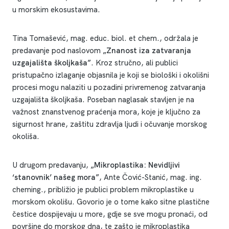
u morskim ekosustavima.
Tina Tomašević, mag. educ. biol. et chem., održala je
predavanje pod naslovom
„Znanost iza zatvaranja
uzgajališta školjkaša”
. Kroz stručno, ali publici
pristupačno izlaganje objasnila je koji se biološki i okolišni
procesi mogu nalaziti u pozadini privremenog zatvaranja
uzgajališta školjkaša. Poseban naglasak stavljen je na
važnost znanstvenog praćenja mora, koje je ključno za
sigurnost hrane, zaštitu zdravlja ljudi i očuvanje morskog
okoliša.
U drugom predavanju,
„Mikroplastika: Nevidljivi
‘stanovnik’ našeg mora”
, Ante Čović-Stanić, mag. ing.
cheming., približio je publici problem mikroplastike u
morskom okolišu. Govorio je o tome kako sitne plastične
čestice dospijevaju u more, gdje se sve mogu pronaći, od
površine do morskog dna, te zašto je mikroplastika