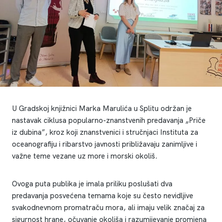
U Gradskoj knjižnici Marka Marulića u Splitu održan je
nastavak ciklusa popularno-znanstvenih predavanja „Priče
iz dubina”, kroz koji znanstvenici i stručnjaci Instituta za
oceanografiju i ribarstvo javnosti približavaju zanimljive i
važne teme vezane uz more i morski okoliš.
Ovoga puta publika je imala priliku poslušati dva
predavanja posvećena temama koje su često nevidljive
svakodnevnom promatraču mora, ali imaju velik značaj za
sigurnost hrane, očuvanje okoliša i razumijevanje promjena