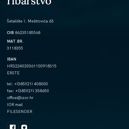
ribarstvo
Šetalište I. Meštrovića 63
OIB
86235185568
MAT.BR.
3118355
IBAN
HR3224020061100918315
ERSTE
tel:
+(385)(21) 408000
fax:
+(385)(21) 358650
office@izor.hr
IOR mail
FILESENDER