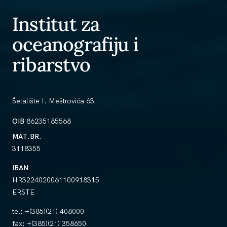
Institut za
oceanografiju i
ribarstvo
Šetalište I. Meštrovića 63
OIB
86235185568
MAT.BR.
3118355
IBAN
HR3224020061100918315
ERSTE
tel:
+(385)(21) 408000
fax:
+(385)(21) 358650