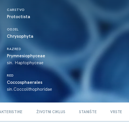
CARSTVO
Protoctista
ODJEL
Chrysophyta
RAZRED
Prymnesiophyceae
sin. Haptophyceae
RED
Coccosphaerales
sin.Coccolithophoridae
AKTERISTIKE
ŽIVOTNI CIKLUS
STANIŠTE
VRSTE