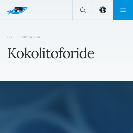
Open toolba
EDUKACIJA
Kokolitoforide