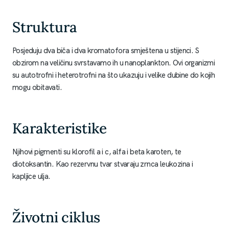
Struktura
Posjeduju dva biča i dva kromatofora smještena u stijenci. S
obzirom na veličinu svrstavamo ih u nanoplankton. Ovi organizmi
su autotrofni i heterotrofni na što ukazuju i velike dubine do kojih
mogu obitavati.
Karakteristike
Njihovi pigmenti su klorofil a i c, alfa i beta karoten, te
diotoksantin. Kao rezervnu tvar stvaraju zrnca leukozina i
kapljice ulja.
Životni ciklus