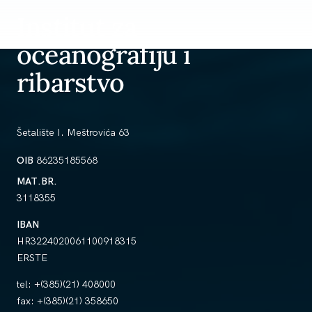
Institut za
oceanografiju i
ribarstvo
Šetalište I. Meštrovića 63
OIB
86235185568
MAT.BR.
3118355
IBAN
HR3224020061100918315
ERSTE
tel:
+(385)(21) 408000
fax:
+(385)(21) 358650