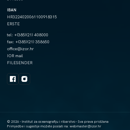
IBAN
HR3224020061100918315
ERSTE
tel:
+(385)(21) 408000
fax:
+(385)(21) 358650
office@izor.hr
IOR mail
FILESENDER
© 2026 - Institut za oceanografiju i ribarstvo - Sva prava pridžana
Primjedbe i sugestije možete poslati na:
webmaster@izor.hr