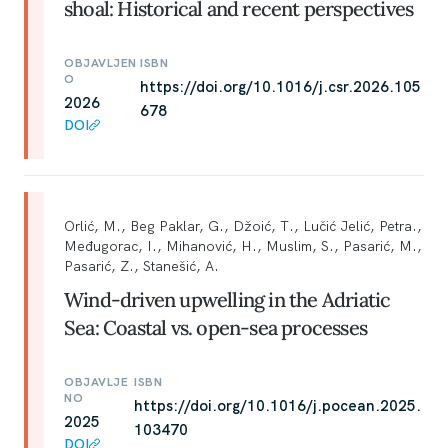
shoal: Historical and recent perspectives
OBJAVLJEN
ISBN
O
https://doi.org/10.1016/j.csr.2026.105
2026
678
DOI
Orlić, M., Beg Paklar, G., Džoić, T., Lučić Jelić, Petra.,
Međugorac, I., Mihanović, H., Muslim, S., Pasarić, M.,
Pasarić, Z., Stanešić, A.
Wind-driven upwelling in the Adriatic
Sea: Coastal vs. open-sea processes
OBJAVLJE
ISBN
NO
https://doi.org/10.1016/j.pocean.2025.
2025
103470
DOI