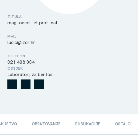
TITULA
mag. oecol. et prot. nat.
MAIL
lucic@izor.hr
TELEFON
021 408 004
ODSJEK
Laboratorij za bentos
ISKUSTVO
OBRAZOVANJE
PUBLIKACIJE
OSTALO