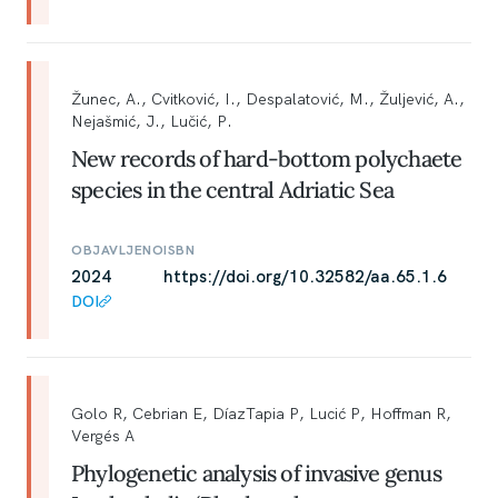
Žunec, A., Cvitković, I., Despalatović, M., Žuljević, A.,
Nejašmić, J., Lučić, P.
New records of hard-bottom polychaete
species in the central Adriatic Sea
OBJAVLJENO
ISBN
2024
https://doi.org/10.32582/aa.65.1.6
DOI
Golo R, Cebrian E, DíazTapia P, Lucić P, Hoffman R,
Vergés A
Phylogenetic analysis of invasive genus