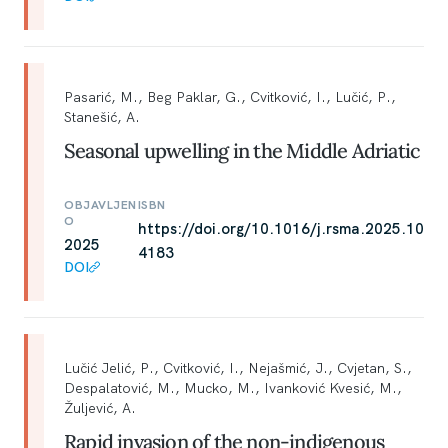
Pasarić, M., Beg Paklar, G., Cvitković, I., Lučić, P.,
Stanešić, A.
Seasonal upwelling in the Middle Adriatic
OBJAVLJEN
ISBN
O
https://doi.org/10.1016/j.rsma.2025.10
2025
4183
DOI
Lučić Jelić, P., Cvitković, I., Nejašmić, J., Cvjetan, S.,
Despalatović, M., Mucko, M., Ivanković Kvesić, M.,
Žuljević, A.
Rapid invasion of the non-indigenous