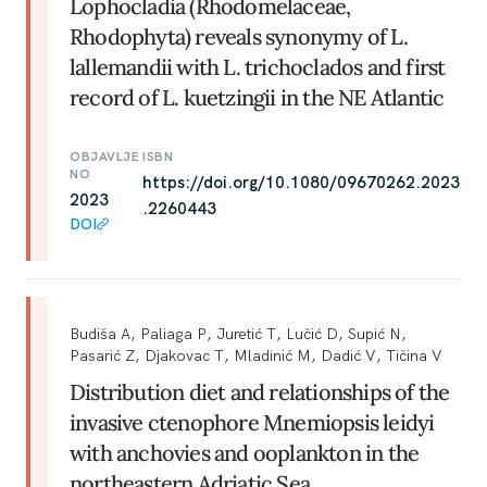
Lophocladia (Rhodomelaceae,
Rhodophyta) reveals synonymy of L.
lallemandii with L. trichoclados and first
record of L. kuetzingii in the NE Atlantic
OBJAVLJE
ISBN
NO
https://doi.org/10.1080/09670262.2023
2023
.2260443
DOI
Budiša A, Paliaga P, Juretić T, Lučić D, Supić N,
Pasarić Z, Djakovac T, Mladinić M, Dadić V, Tičina V
Distribution diet and relationships of the
invasive ctenophore Mnemiopsis leidyi
with anchovies and ooplankton in the
northeastern Adriatic Sea