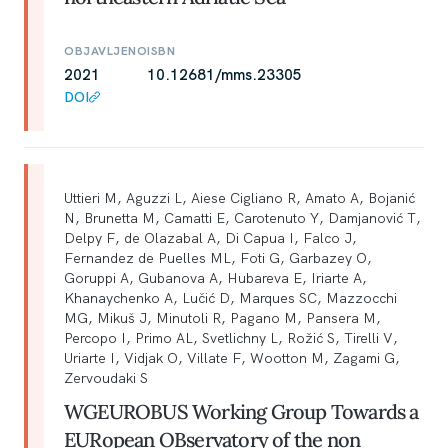
OBJAVLJENO
ISBN
2021
10.12681/mms.23305
DOI
Uttieri M, Aguzzi L, Aiese Cigliano R, Amato A, Bojanić
N, Brunetta M, Camatti E, Carotenuto Y, Damjanović T,
Delpy F, de Olazabal A, Di Capua I, Falco J,
Fernandez de Puelles ML, Foti G, Garbazey O,
Goruppi A, Gubanova A, Hubareva E, Iriarte A,
Khanaychenko A, Lučić D, Marques SC, Mazzocchi
MG, Mikuš J, Minutoli R, Pagano M, Pansera M,
Percopo I, Primo AL, Svetlichny L, Rožić S, Tirelli V,
Uriarte I, Vidjak O, Villate F, Wootton M, Zagami G,
Zervoudaki S
WGEUROBUS Working Group Towards a
EURopean OBservatory of the non