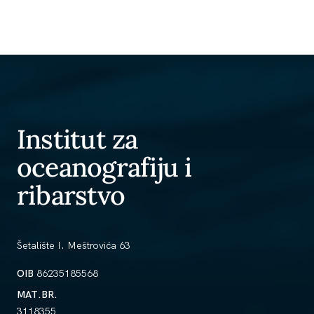
Institut za
oceanografiju i
ribarstvo
Šetalište I. Meštrovića 63
OIB
86235185568
MAT.BR.
3118355