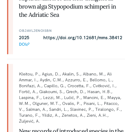
brown alga Stypopodium schimperi in
the Adriatic Sea
OBJAVLJENO
ISBN
2025
https://doi.org/10.12681/mms.38412
DOI
Kleitou, P., Agius, D., Akalin, S., Albano, M., Ali
Ammar, I., Aydin, C.M., Azzurro, E., Bellomo, L.,
Bonifazi, A., Capillo, G., Crocetta, F., Cvitković, I.,
Fortič, A., Giakoumi, S., Grech, D., Hasan, H.B.,
Laspina, F., Lezzi, M., Lučić, P., Mancini, E., Mayya,
W.M., Olguner, M.T., Ovalis, P., Pisani, L., Pitacco,
V., Salman, A., Sandri, L., Slavinec, P., Tiralongo, F.,
Turano, F., Yildiz, A., Zenetos, A., Zieni, A.H.,
Žuljević, A.
New records of introduced species in the