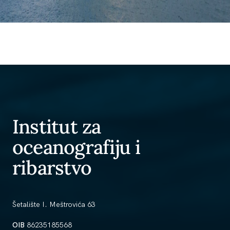
Institut za
oceanografiju i
ribarstvo
Šetalište I. Meštrovića 63
OIB
86235185568