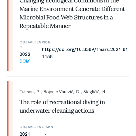
Changing Ecological Conditions in the
Marine Environment Generate Different
Microbial Food Web Structures in a
Repeatable Manner
OBJAVLJEN
ISBN
O
https://doi.org/10.3389/fmars.2021.81
2022
1155
DOI
Tutman, P., Bojanić Varezić, D., Stagličić, N.
The role of recreational diving in
underwater cleaning actions
OBJAVLJENO
ISBN
2021
-