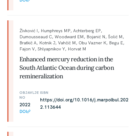
DOI
Živković I, Humphreys MP, Achterberg EP,
Dumousseaud C, Woodward EM, Bojanić N, Šolić M,
Bratkič A, Kotnik J, Vahčič M, Obu Vazner K, Begu E,
Fajon V, Shlyapnikov Y, Horvat M
Enhanced mercury reduction in the
South Atlantic Ocean during carbon
remineralization
OBJAVLJE
ISBN
NO
https://doi.org/10.1016/j.marpolbul.202
2022
2.113644
DOI