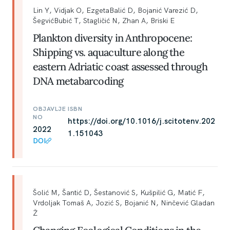
Lin Y, Vidjak O, EzgetaBalić D, Bojanić Varezić D,
ŠegvićBubić T, Stagličić N, Zhan A, Briski E
Plankton diversity in Anthropocene:
Shipping vs. aquaculture along the
eastern Adriatic coast assessed through
DNA metabarcoding
OBJAVLJE
ISBN
NO
https://doi.org/10.1016/j.scitotenv.202
2022
1.151043
DOI
Šolić M, Šantić D, Šestanović S, Kušpilić G, Matić F,
Vrdoljak Tomaš A, Jozić S, Bojanić N, Ninčević Gladan
Ž