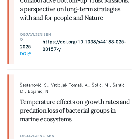
Collaborative bottom-up Trust Missions:
a perspective on long-term strategies
with and for people and Nature
OBJAVLJEN
ISBN
O
https://doi.org/10.1038/s44183-025-
2025
00157-y
DOI
Šestanović, S., Vrdoljak Tomaš, A., Šolić, M., Šantić,
D., Bojanić, N.
Temperature effects on growth rates and
predation loss of bacterial groups in
marine ecosystems
OBJAVLJENO
ISBN