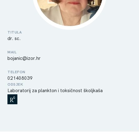
TITULA
dr. sc.
MAIL
bojanic@izor.hr
TELEFON
021408039
ODSJEK
Laboratorij za plankton i toksičnost školjkaša