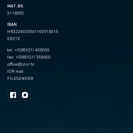
MAT.BR.
3118355
IBAN
HR3224020061100918315
ERSTE
tel:
+(385)(21) 408000
fax:
+(385)(21) 358650
office@izor.hr
IOR mail
FILESENDER