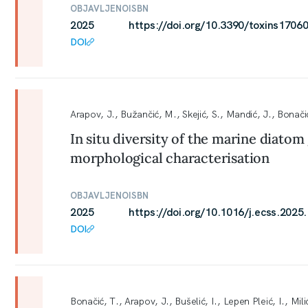
OBJAVLJENO
ISBN
2025
https://doi.org/10.3390/toxins1706
DOI
Arapov, J., Bužančić, M., Skejić, S., Mandić, J., Bonači
In situ diversity of the marine diato
morphological characterisation
OBJAVLJENO
ISBN
2025
https://doi.org/10.1016/j.ecss.2025
DOI
Bonačić, T., Arapov, J., Bušelić, I., Lepen Pleić, I., Mi