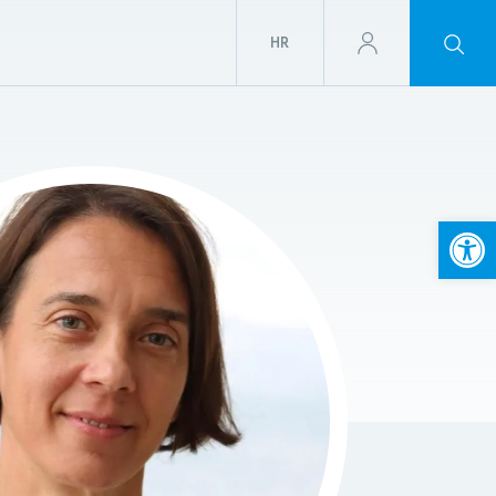
HR
Open