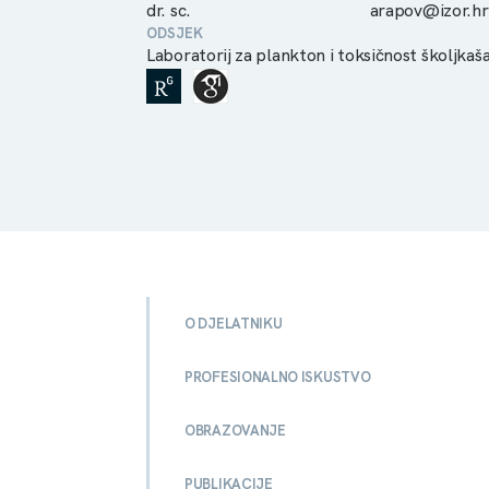
dr. sc.
arapov@izor.hr
ODSJEK
Laboratorij za plankton i toksičnost školjkaš
O DJELATNIKU
PROFESIONALNO ISKUSTVO
OBRAZOVANJE
PUBLIKACIJE