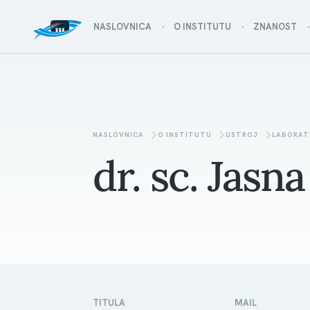
NASLOVNICA
O INSTITUTU
ZNANOST
NASLOVNICA
O INSTITUTU
USTROJ
LABORAT
dr. sc. Jasn
TITULA
MAIL