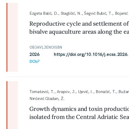
Ezgeta Balić, D., Stagličić, N., Šegvić Bubić, T., Bojanić 
Reproductive cycle and settlement of 
bivalve aquaculture areas along the ea
OBJAVLJENO
ISBN
2026
https://doi.org/10.1016/j.ecss.2026
DOI
Tomašević, T., Arapov, J., Ujević, I., Bonačić, T., Bužanč
Ninčević Gladan, Ž.
Growth dynamics and toxin productio
isolated from the Central Adriatic Se