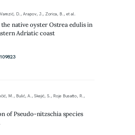
Varezić, D., Arapov, J., Zorica, B., et al.
the native oyster Ostrea edulis in
stern Adriatic coast
.109823
ić, M., Bulić, A., Skejić, S., Roje Busatto, R.,
n of Pseudo-nitzschia species
a