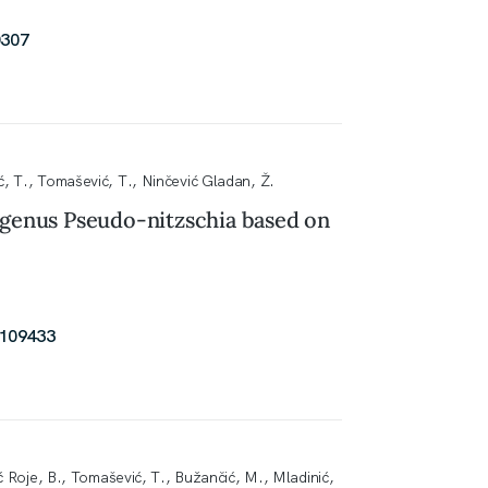
0307
ć, T., Tomašević, T., Ninčević Gladan, Ž.
m genus Pseudo-nitzschia based on
.109433
lić Roje, B., Tomašević, T., Bužančić, M., Mladinić,