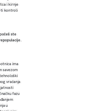
ca i kirnje
ti kontroli
počeli ste
repopulacije.
botnica ima
kim savezom
 tehnološki
šnog vraćanja
ojatnosti
ičnačku fazu
gađanjem
nja u