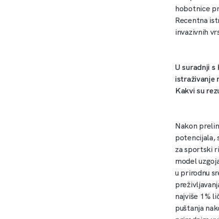
hobotnice pr
Recentna ist
invazivnih v
U suradnji s
istraživanje
Kakvi su rez
Nakon prelim
potencijala, 
za sportski r
model uzgoja 
u prirodnu sr
preživljavanj
najviše 1 % 
puštanja nak