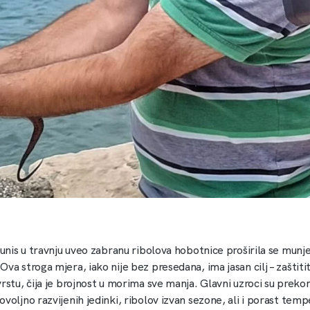
Tunis u travnju uveo zabranu ribolova hobotnice proširila se munj
va stroga mjera, iako nije bez presedana, ima jasan cilj – zaštitit
rstu, čija je brojnost u morima sve manja. Glavni uzroci su prekom
voljno razvijenih jedinki, ribolov izvan sezone, ali i porast tem