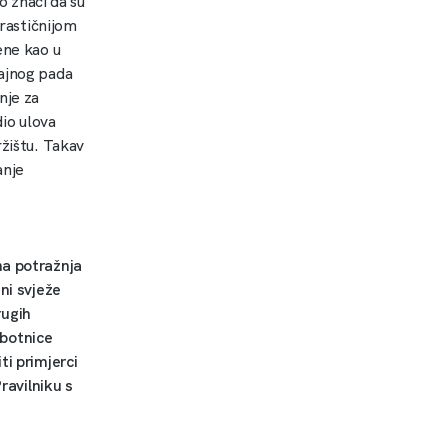
o znači da su
drastičnijom
ene kao u
čajnog pada
nje za
io ulova
ržištu. Takav
anje
na potražnja
ni svježe
rugih
obotnice
ti primjerci
ravilniku s