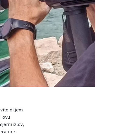
evito diljem
i ovu
jerni izlov,
perature