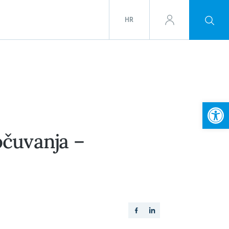
HR
Open
očuvanja –