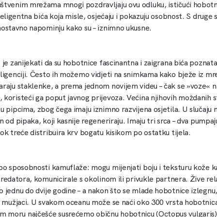
štvenim mrežama mnogi pozdravljaju ovu odluku, ističući hobotn
nteligentna bića koja misle, osjećaju i pokazuju osobnost. S druge 
dnostavno napominju kako su – iznimno ukusne.
 je zanijekati da su hobotnice fascinantna i zaigrana bića poznata
ligenciji. Često ih možemo vidjeti na snimkama kako bježe iz mrež
araju staklenke, a prema jednom novijem videu – čak se »voze« n
 koristeći ga poput javnog prijevoza. Većina njihovih moždanih s
 u pipcima, zbog čega imaju iznimno razvijena osjetila. U slučaj
n od pipaka, koji kasnije regeneriraju. Imaju tri srca – dva pumpaj
ok treće distribuira krv bogatu kisikom po ostatku tijela.
 po sposobnosti kamuflaže: mogu mijenjati boju i teksturu kože k
predatora, komunicirale s okolinom ili privukle partnera. Žive rel
o jednu do dvije godine – a nakon što se mlade hobotnice izlegnu
 i mužjaci. U svakom oceanu može se naći oko 300 vrsta hobotnic
moru najčešće susrećemo običnu hobotnicu (Octopus vulgaris),