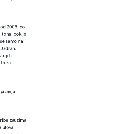
e od 2008. do
 tona, dok je
 se samo na
i Jadran.
oji li
uta za
 pitanju
 ribe zauzima
a ulova