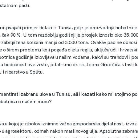
u stalnom padu.
njavajući primjer dolazi iz Tunisa, gdje je proizvodnja hobotnic
 čak 90 %. U tom razdoblju godišnji je prosjek iznosio oko 35.000
 zabilježena količina manja od 3.500 tona. Ovakav pad ne odnosi
 je o širem problemu koji pogađa cijelu regiju, uključujući i hrvatsk
otnica godišnje izlovljava u našim vodama, kakvi su trendovi i post
a budućnost ove vrste, pitali smo dr. sc. Leona Grubišića s Instit
 i ribarstvo u Splitu.
mentirati zabranu ulova u Tunisu, ali i kazati kako mi stojimo po
hobotnica u našem moru?
va u kojoj je ribolov iznimno važna gospodarska djelatnost, izvoz
 u agrosektoru, odmah nakon maslinovog ulja. Apsolutna zabran