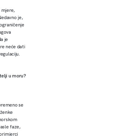
e mjere,
Nedavno je,
 ograničenje
rugova
a je
ere neće dati
egulaciju.
telji u moru?
ovremeno se
e ženke
u morskom
rasle faze,
primjerci