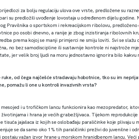
prijedlozi za bolju regulaciju ulova ove vrste, predložene su razn
bari su predložili uvođenje lovostaja u određenom dijelu godine. 
ovog Pravilnika o sportskom i rekreacijskom ribolovu, predloženo
tnice po osobi dnevno, a ranije je zbog inzistiranja ribolovnih k
dba prema kojoj se manji primjerci ne smiju loviti. Svi se slažu d
žna, no bez samodiscipline ili sustavnije kontrole ni najstrože mj
tate, jer velik broj ljudi na moru jednostavno ignorira bilo kakvu r
 ruke, od čega najčešće stradavaju hobotnice, tko su im neprija
ne, pomažu li one u kontroli invazivnih vrsta?
 mesojed i u trofičkom lancu funkcionira kao mezopredator, ist
 životinjama i hrana je većih grabežljivaca. Tijekom reprodukcij
e tisuća jajašaca iz kojih se oslobađaju paraličinke koje plivaju 
enjuje se da samo oko 1 % tih paraličinki preživi do juvenilne i od
i postaju važan izvor hrane u morskom hranidbenom lancu. Veći 