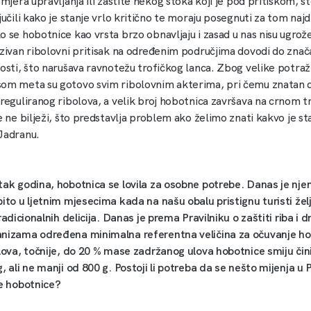
 mjera upravljanja ili zaštite nekog stoka koji je pod pritiskom, št
jučili kako je stanje vrlo kritično te moraju posegnuti za tom naj
o se hobotnice kao vrsta brzo obnavljaju i zasad u nas nisu ugrož
nzivan ribolovni pritisak na određenim područjima dovodi do zna
nosti, što narušava ravnotežu trofičkog lanca. Zbog velike potraž
om meta su gotovo svim ribolovnim akterima, pri čemu znatan d
reguliranog ribolova, a velik broj hobotnica završava na crnom t
e ne bilježi, što predstavlja problem ako želimo znati kakvo je st
Jadranu.
tak godina, hobotnica se lovila za osobne potrebe. Danas je nje
ito u ljetnim mjesecima kada na našu obalu pristignu turisti želj
tradicionalnih delicija. Danas je prema Pravilniku o zaštiti riba i d
nizama određena minimalna referentna veličina za očuvanje h
lova, točnije, do 20 % mase zadržanog ulova hobotnice smiju čini
, ali ne manji od 800 g. Postoji li potreba da se nešto mijenja u P
te hobotnice?