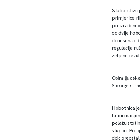
Stalno stižu 
primjerice ri
pri izradi n
od dvije hobo
donesena odre
regulacija nu
željene rezul
Osim ljudske
S druge stra
Hobotnica je
hrani manjim
polažu stotin
stupcu. Procj
dok preostal