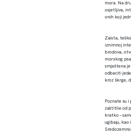
mora. Na dru
osjetljiva, i
onih koji je
Zaista, teško
iznimnoj inte
brodova, otv
morskog psa,
smještena je
odbaciti jeda
kroz škrge, d
Poznate su i
zaštitile od 
kratko – sam
ugibaju, kao
Sredozemnom 