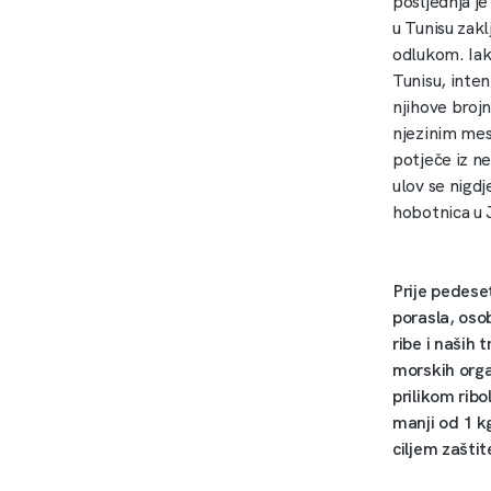
posljednja je
u Tunisu zakl
odlukom. Iak
Tunisu, inte
njihove broj
njezinim mes
potječe iz ne
ulov se nigdj
hobotnica u 
Prije pedese
porasla, osob
ribe i naših 
morskih orga
prilikom ribo
manji od 1 kg
ciljem zašti