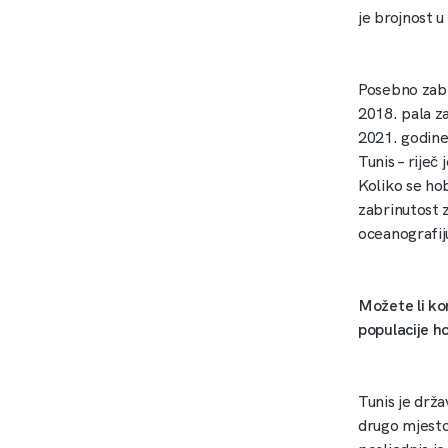
je brojnost 
Posebno zabri
2018. pala za
2021. godine
Tunis – riječ
Koliko se hob
zabrinutost z
oceanografiju
Možete li ko
populacije 
Tunis je drža
drugo mjesto