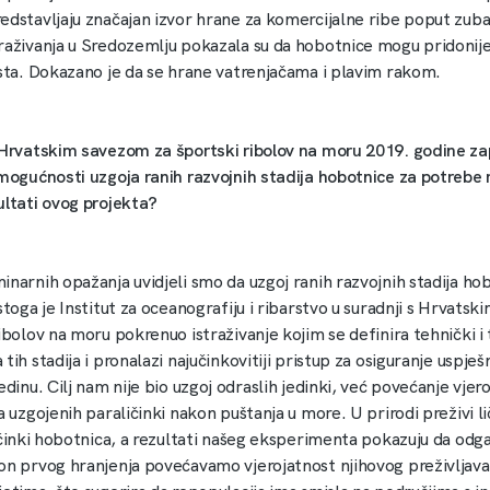
edstavljaju značajan izvor hrane za komercijalne ribe poput zubat
raživanja u Sredozemlju pokazala su da hobotnice mogu pridonije
rsta. Dokazano je da se hrane vatrenjačama i plavim rakom.
 Hrvatskim savezom za športski ribolov na moru 2019. godine za
 mogućnosti uzgoja ranih razvojnih stadija hobotnice za potrebe 
ultati ovog projekta?
inarnih opažanja uvidjeli smo da uzgoj ranih razvojnih stadija ho
stoga je Institut za oceanografiju i ribarstvo u suradnji s Hrvats
ibolov na moru pokrenuo istraživanje kojim se definira tehnički i
tih stadija i pronalazi najučinkovitiji pristup za osiguranje uspje
edinu. Cilj nam nije bio uzgoj odraslih jedinki, već povećanje vjer
a uzgojenih paraličinki nakon puštanja u more. U prirodi preživi l
ličinki hobotnica, a rezultati našeg eksperimenta pokazuju da od
on prvog hranjenja povećavamo vjerojatnost njihovog preživljava