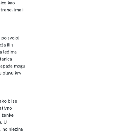
ice kao
strane, ima i
 po svojoj
a ili s
a leđima
tanica
u napada mogu
u plavu krv
ako bi se
ativno
, ženke
a. U
 no njezina