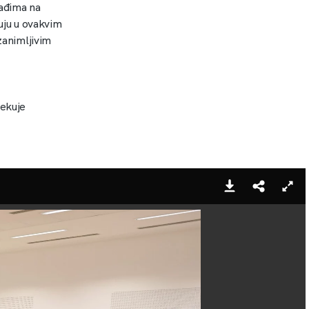
lađima na
luju u ovakvim
zanimljivim
čekuje