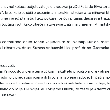
osnovnoškolaca sudjelovalo je u predavanju „Od Pola do Ekvatora
“, kroz koje su učili o oceanima, morskim strujama te njihovoj klj
lime našeg planeta. Kroz pokuse, priču i pitanja, djeca su istraži
toplinu i sol, kako utječe na živi svijet, ali i na vrijeme i klimats
 održali doc. dr. sc. Marin Vojković, dr. sc. Natalija Dunić s Instit
 i ribarstvo, dr. sc. Suzana Antunović i izv. prof. dr. sc. Jadranka
redavači:
a Prirodoslovno-matematičkom fakultetu pričali o moru – ali ne 
 radimo u predavaonicama ili kroz znanstvene radove. Pričali smo
itanja i radili pokuse. Zajedno smo istraživali kako more putuje, 
 kako oblikuje živi svijet, ali i vrijeme i klimu, te zašto je Atlantsk
 sustava.”