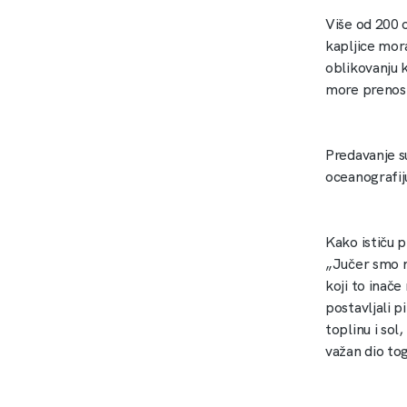
Više od 200 
kapljice mora
oblikovanju k
more prenosi 
Predavanje su
oceanografiju
Kako ističu p
„Jučer smo n
koji to inače
postavljali p
toplinu i sol,
važan dio tog