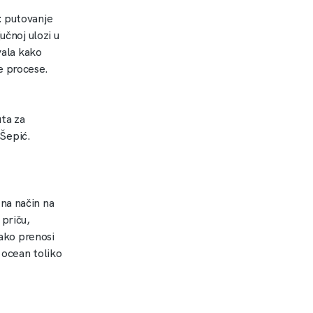
: putovanje
učnoj ulozi u
vala kako
ke procese.
uta za
 Šepić.
na način na
 priču,
kako prenosi
i ocean toliko