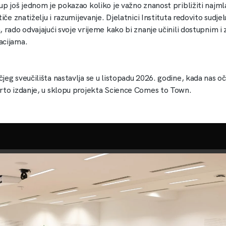
up još jednom je pokazao koliko je važno znanost približiti najm
tiče znatiželju i razumijevanje. Djelatnici Instituta redovito sudje
 rado odvajajući svoje vrijeme kako bi znanje učinili dostupnim i 
acijama.
jeg sveučilišta nastavlja se u listopadu 2026. godine, kada nas o
rto izdanje, u sklopu projekta Science Comes to Town.