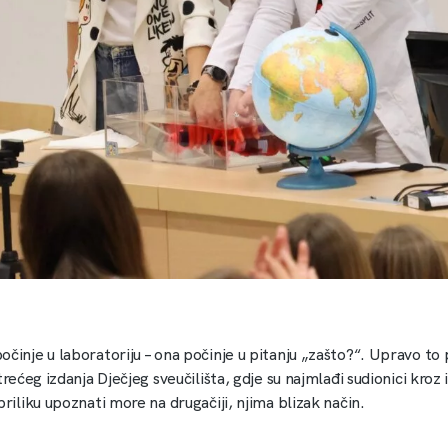
činje u laboratoriju – ona počinje u pitanju „zašto?“. Upravo to 
 trećeg izdanja Dječjeg sveučilišta, gdje su najmlađi sudionici kroz
priliku upoznati more na drugačiji, njima blizak način.