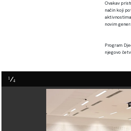
Ovakav prist
način koji po
aktivnostima,
novim gener
Program Dječ
njegovo četv
1
4