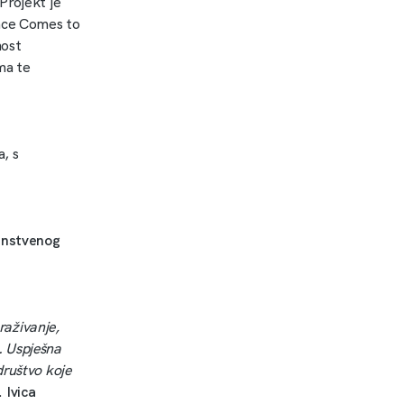
Projekt je
ence Comes to
nost
ma te
, s
anstvenog
raživanje,
. Uspješna
društvo koje
c.
Ivica