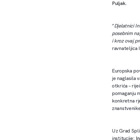
Puljak
.
”
Djelatnici I
posebnim nag
i kroz ovaj p
ravnateljica 
Europska povj
je naglasila 
otkrića – rij
pomaganju ml
konkretna rje
znanstvenike
Uz Grad Split
institucije:
In