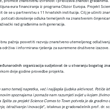
e, promiče znanstvenu izvrsnost i približava znanost građanima. 
ilijuna eura financiranja iz programa Obzor Europa. Projekt Sci
 će se u partnerstvu s 11 hrvatskih institucija. Cilj je učiniti zna
 poticati donošenje odluka temeljenih na znanstvenim činjenica
traživački rad građanima svih generacija.
ebnu pažnju posvetiti razvoju znanstveno utemeljenog odlučivanja
 održiva i informirana rješenja za suvremene društvene izazove.
eđunarodnih organizacija sudjelovat će u stvaranju bogatog zn
jekom dvije godine provedbe projekta.
 samo temelj napretka, već i najljepša ljudska aktivnost. Potiče ist
 novim spoznajama i pomaže nam razumjeti svijet u kojem živimo
a Splita za projekt Science Comes to Town potvrda je da gradimo 
je, istraživanje i inovacije
”, istaknuo je gradonačelnik prof. dr. s