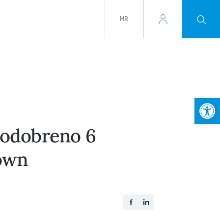
HR
Open
– odobreno 6
Town