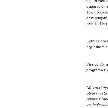
diljem Europ
osigurao 6 m
Town provodit
dostupnijom,
približiti is
Split će pos
naglaskom na
Više od
70 m
programa
ti
”
Znanost nije
otvara vrata
prijava Grad
vrednuje znan