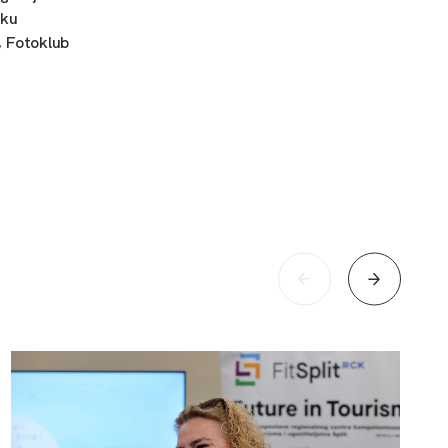
iku
, Fotoklub