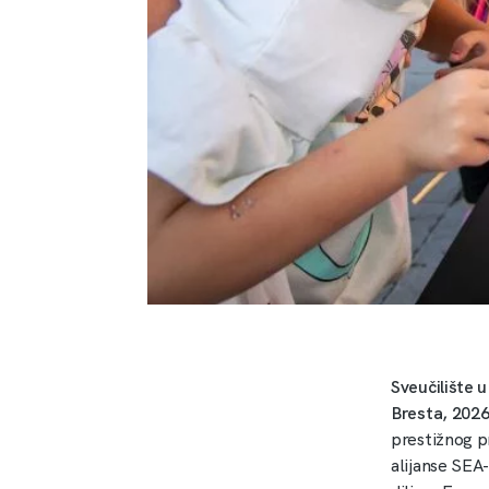
Sveučilište u
Bresta, 202
prestižnog p
alijanse SEA-