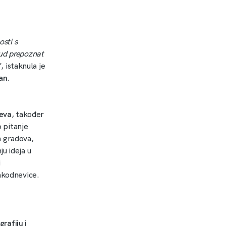
osti s
rud prepoznat
”, istaknula je
an
.
eva
, također
o pitanje
ih gradova,
u ideja u
i
vakodnevice.
rafiju i