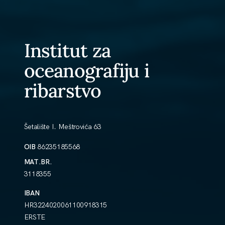
Institut za
oceanografiju i
ribarstvo
Šetalište I. Meštrovića 63
OIB
86235185568
MAT.BR.
3118355
IBAN
HR3224020061100918315
ERSTE