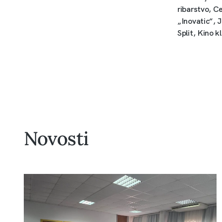
ribarstvo, C
„Inovatic“, 
Split, Kino k
Novosti