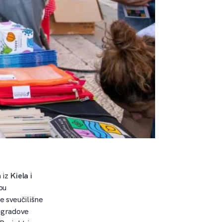
 iz
Kiela i
pu
e sveučilišne
i gradove