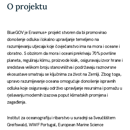
O projektu
BlueGOV je Erasmus+ projekt stvoren da bi promovirao
donošenje odluka i lokalno upravljanje temeljeno na
razumijevanju utjecaja koje čovječanstvo ima na mora i oceane i
obratno. S obzirom da mora i oceani prekrivaju 70% površine
planeta, reguliraju klimu, proizvode kisik, osiguravaju izvor hrane i
sredstava velikom broju stanovništva i podržavaju raznovrsne
ekosustave smatraju se ključnima za život na Zemlji. Zbog toga,
upravo razumijevanje oceana omogućuje donošenje ispravnih
odluka koje osiguravaju održivo upravljanje resursima i pomažu u
rješavanju modernih izazova poput klimatskih promjena i
zagađenja.
Institut za oceanografiju i ribarstvo u suradnji sa Sveučilištem
Greifswald, WWF Portugal, European Marine Science