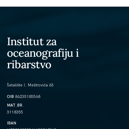
Institut za
oceanografiju i
ribarstvo
Šetalište I. Meštrovića 63
OIB
86235185568
MAT.BR.
3118355
IBAN