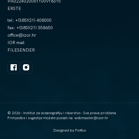
HR3224020061100918315
ERSTE
tel:
+(385)(21) 408000
fax:
+(385)(21) 358650
office@izor.hr
IOR mail
FILESENDER
© 2026 - Institut za oceanografiju i ribarstvo - Sva prava pridžana
Primjedbe i sugestije možete poslati na:
webmaster@izor.hr
Designed by Profico