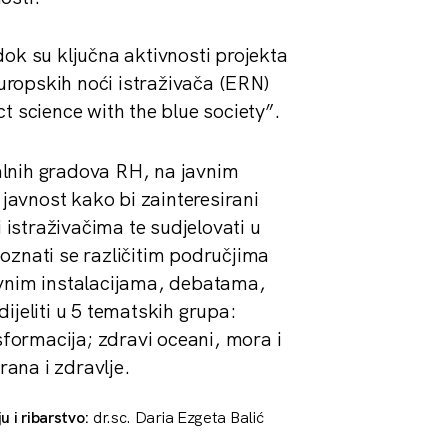
 dok su ključna aktivnosti projekta
uropskih noći istraživača (ERN)
 science with the blue society”.
balnih gradova RH, na javnim
javnost kako bi zainteresirani
 istraživačima te sudjelovati u
poznati se različitim područjima
tivnim instalacijama, debatama,
jeliti u 5 tematskih grupa:
sformacija; zdravi oceani, mora i
rana i zdravlje.
u i ribarstvo:
dr.sc. Daria Ezgeta Balić