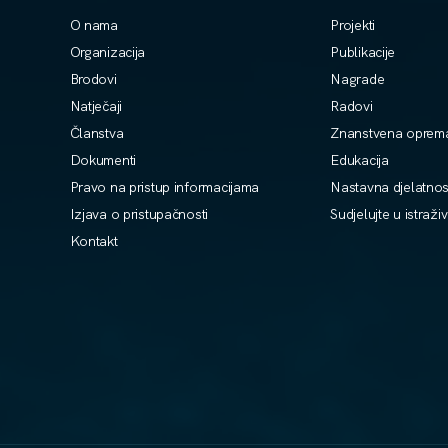
O nama
Projekti
Organizacija
Publikacije
Brodovi
Nagrade
Natječaji
Radovi
Članstva
Znanstvena oprem
Dokumenti
Edukacija
Pravo na pristup informacijama
Nastavna djelatnos
Izjava o pristupačnosti
Sudjelujte u istraži
Kontakt