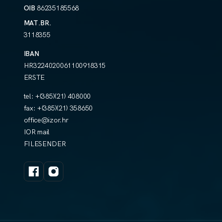
OIB
86235185568
MAT.BR.
3118355
IBAN
HR3224020061100918315
ERSTE
tel:
+(385)(21) 408000
fax:
+(385)(21) 358650
office@izor.hr
IOR mail
FILESENDER