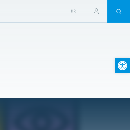
HR
Open