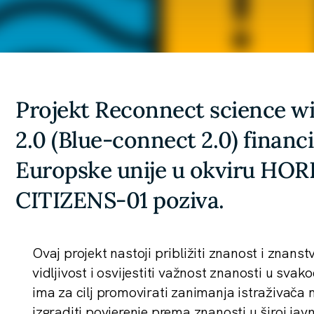
Projekt Reconnect science wi
2.0 (Blue-connect 2.0) financ
Europske unije u okviru H
CITIZENS-01 poziva.
Ovaj projekt nastoji približiti znanost i znanst
vidljivost i osvijestiti važnost znanosti u sv
ima za cilj promovirati zanimanja istraživač
izgraditi povjerenje prema znanosti u široj javn