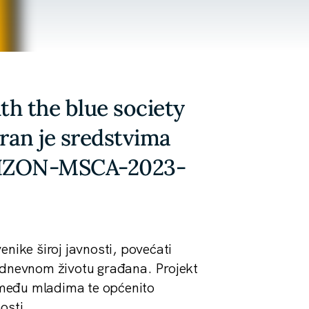
th the blue society
iran je sredstvima
ORIZON-MSCA-2023-
venike široj javnosti, povećati
akodnevnom životu građana. Projekt
a među mladima te općenito
osti.