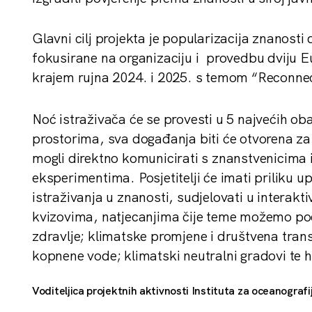
Glavni cilj projekta je popularizacija znanosti
fokusirane na organizaciju i provedbu dviju E
krajem rujna 2024. i 2025. s temom “Reconnect
Noć istraživača će se provesti u 5 najvećih o
prostorima, sva događanja biti će otvorena za 
mogli direktno komunicirati s znanstvenicima i
eksperimentima. Posjetitelji će imati priliku u
istraživanja u znanosti, sudjelovati u interak
kvizovima, natjecanjima čije teme možemo podi
zdravlje; klimatske promjene i društvena tran
kopnene vode; klimatski neutralni gradovi te h
Voditeljica projektnih aktivnosti Instituta za oceanografij