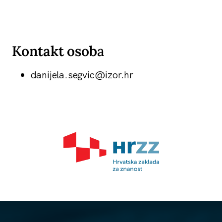
Kontakt osob
a
danijela.segvic@izor.hr