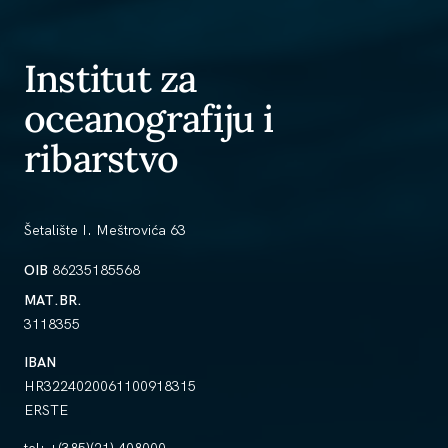
Institut za
oceanografiju i
ribarstvo
Šetalište I. Meštrovića 63
OIB
86235185568
MAT.BR.
3118355
IBAN
HR3224020061100918315
ERSTE