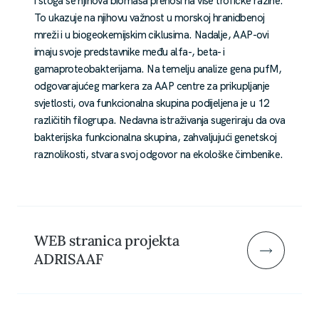
i stoga se njihova biomasa prenosi na više trofičke razine.
To ukazuje na njihovu važnost u morskoj hranidbenoj
mreži i u biogeokemijskim ciklusima. Nadalje, AAP-ovi
imaju svoje predstavnike među alfa-, beta- i
gamaproteobakterijama. Na temelju analize gena pufM,
odgovarajućeg markera za AAP centre za prikupljanje
svjetlosti, ova funkcionalna skupina podijeljena je u 12
različitih filogrupa. Nedavna istraživanja sugeriraju da ova
bakterijska funkcionalna skupina, zahvaljujući genetskoj
raznolikosti, stvara svoj odgovor na ekološke čimbenike.
WEB stranica projekta
ADRISAAF