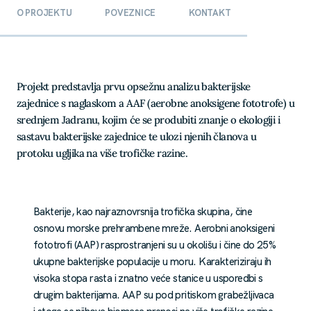
O PROJEKTU
POVEZNICE
KONTAKT
Projekt predstavlja prvu opsežnu analizu bakterijske
zajednice s naglaskom a AAF (aerobne anoksigene fototrofe) u
srednjem Jadranu, kojim će se produbiti znanje o ekologiji i
sastavu bakterijske zajednice te ulozi njenih članova u
protoku ugljika na više trofičke razine.
Bakterije, kao najraznovrsnija trofička skupina, čine
osnovu morske prehrambene mreže. Aerobni anoksigeni
fototrofi (AAP) rasprostranjeni su u okolišu i čine do 25%
ukupne bakterijske populacije u moru. Karakteriziraju ih
visoka stopa rasta i znatno veće stanice u usporedbi s
drugim bakterijama. AAP su pod pritiskom grabežljivaca