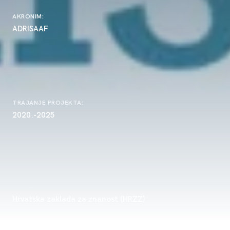
AKRONIM:
ADRISAAF
TRAJANJE PROJEKTA:
2020.-2025
FINACIRA:
Hrvatska zaklada za znanost (HRZZ)