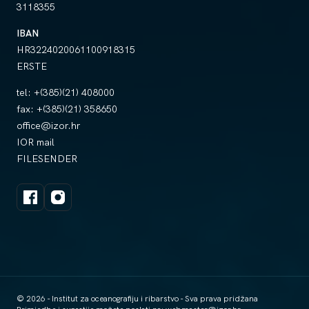
3118355
IBAN
HR3224020061100918315
ERSTE
tel:
+(385)(21) 408000
fax:
+(385)(21) 358650
office@izor.hr
IOR mail
FILESENDER
© 2026 - Institut za oceanografiju i ribarstvo - Sva prava pridžana