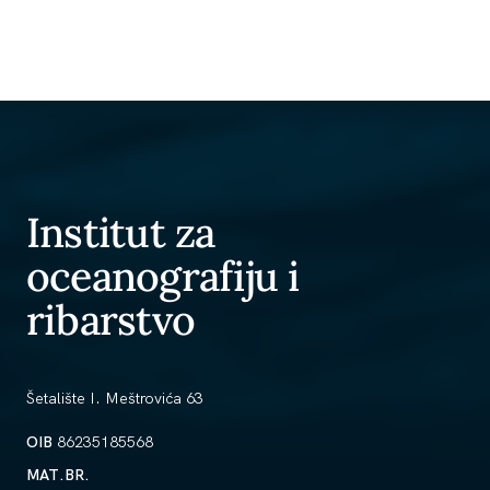
Institut za
oceanografiju i
ribarstvo
Šetalište I. Meštrovića 63
OIB
86235185568
MAT.BR.